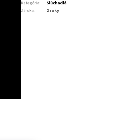
Kategória
:
Slúchadlá
Záruka
:
2 roky