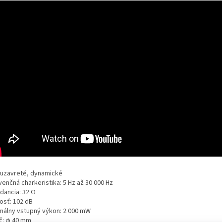
 uzavreté, dynamické
enčná charkeristika: 5 Hz až 30 000 Hz
dancia: 32 Ω
vosť: 102 dB
málny vstupný výkon: 2 000 mW
č: φ 40 mm