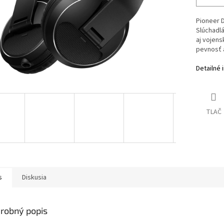
Pioneer D
Slúchadlá
aj vojens
pevnosť a
Detailné 
TLAČ
s
Diskusia
robný popis