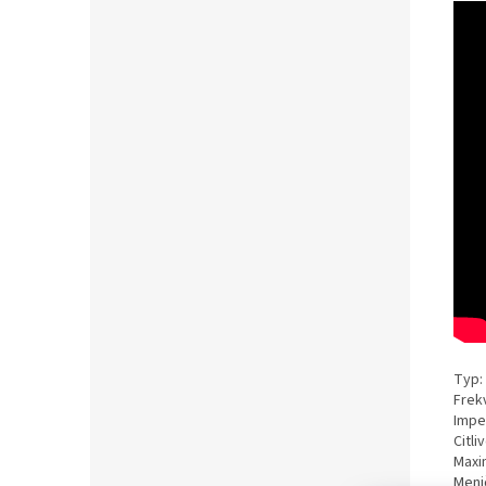
Typ:
Frekv
Impe
Citli
Maxi
Meni