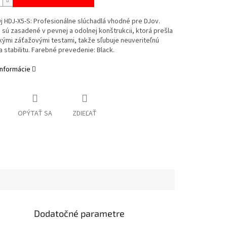
j HDJ-X5-S: Profesionálne slúchadlá vhodné pre DJov.
 sú zasadené v pevnej a odolnej konštrukcii, ktorá prešla
kými záťažovými testami, takže sľubuje neuveriteľnú
 stabilitu. Farebné prevedenie: Black.
informácie
OPÝTAŤ SA
ZDIEĽAŤ
Dodatočné parametre