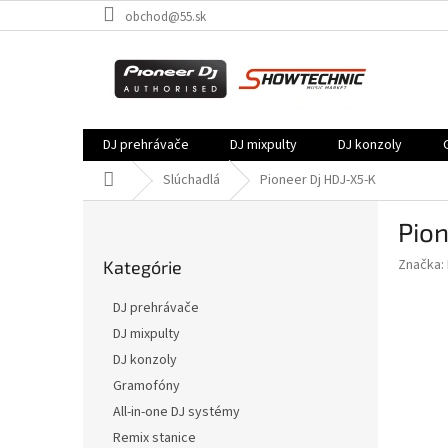
Prejsť
obchod@55.sk
na
obsah
DJ prehrávače
DJ mixpulty
DJ konzoly
Domov
Slúchadlá
Pioneer Dj HDJ-X5-K
B
Pion
o
Preskočiť
č
Značka:
Kategórie
kategórie
n
ý
DJ prehrávače
p
DJ mixpulty
a
DJ konzoly
n
e
Gramofóny
l
All-in-one DJ systémy
Remix stanice