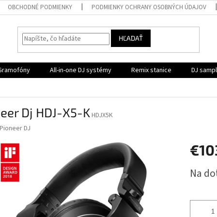
OBCHODNÉ PODMIENKY
PODMIENKY OCHRANY OSOBNÝCH ÚDAJOV
HĽADAŤ
Gramofóny
All-in-one DJ systémy
Remix stanice
DJ samp
eer Dj HDJ-X5-K
HDJX5K
Pioneer DJ
€10
Jednotk
Na do
cena: