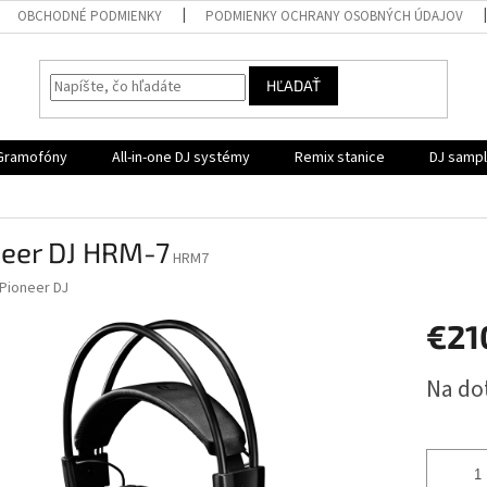
OBCHODNÉ PODMIENKY
PODMIENKY OCHRANY OSOBNÝCH ÚDAJOV
HĽADAŤ
Gramofóny
All-in-one DJ systémy
Remix stanice
DJ samp
neer DJ HRM-7
HRM7
Pioneer DJ
€21
Jednotk
Na do
cena: