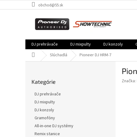
Prejsť
obchod@55.sk
na
obsah
DJ prehrávače
DJ mixpulty
DJ konzoly
Domov
Slúchadlá
Pioneer DJ HRM-7
B
Pio
o
Preskočiť
č
Značka:
Kategórie
kategórie
n
ý
DJ prehrávače
p
DJ mixpulty
a
DJ konzoly
n
e
Gramofóny
l
All-in-one DJ systémy
Remix stanice