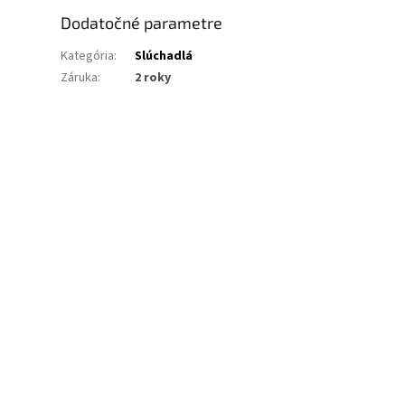
Dodatočné parametre
Kategória
:
Slúchadlá
Záruka
:
2 roky