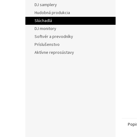
DJ samplery
Hudobná produkcia
Slúchadlá
DJ monitory
Softvér a prevodníky
Príslušenstvo
Aktívne reprosústavy
Popi