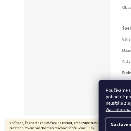
Obsa
Špec
Váha
Maxi
Citli
Frek
Impe
Používame s
pohodlné pre
neustále zlep
Viac informác
Z
á
V prípade, že chcete zaplatiť online kartou, zrealizujte prosím Váš nákup
Nastaven
Copyright 2026
Pioneerdj.sk
. Všetky práva vyhradené.
U
prostredníctvom našeho materského e-shopu www.55.sk
p