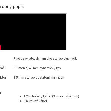
robný popis
Plne uzavreté, dynamické stereo slúchadlá
dač
HD menič, 40 mm dynamický typ
ktor
3.5 mm stereo pozlátený mini-jack
l
1.2 m točený kábel (3 m po natiahnutí)
3 m rovný kábel