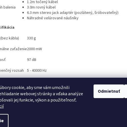
1.2m točený kábel
h balenia
3.0m rovný kábel
6.3 mm stereo jack adaptér (pozlátený, šróbovateľný)
Náhradné velúrované náušníky
ifikácia
 (bez kábla)
330 g
málne zaťaženie
2000 mW
vosť
97 dB
venčný rozsah
5 - 40000 Hz
dancia
45 Ω
úbory cookie, aby sme vám umožnili
Odmietnuť
hliadanie webovej stránky a vďaka analýze
šovali jej funkcie, výkon a použiteľnosť.
ií
ie
praviť nastavenie cookies