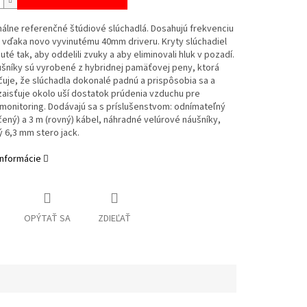
álne referenčné štúdiové slúchadlá. Dosahujú frekvenciu
 vďaka novo vyvinutému 40mm driveru. Kryty slúchadiel
uté tak, aby oddelili zvuky a aby eliminovali hluk v pozadí.
šníky sú vyrobené z hybridnej pamäťovej peny, ktorá
je, že slúchadla dokonalé padnú a prispôsobia sa a
aisťuje okolo uší dostatok prúdenia vzduchu pre
monitoring. Dodávajú sa s príslušenstvom: odnímateľný
čený) a 3 m (rovný) kábel, náhradné velúrové náušníky,
 6,3 mm stero jack.
informácie
OPÝTAŤ SA
ZDIEĽAŤ