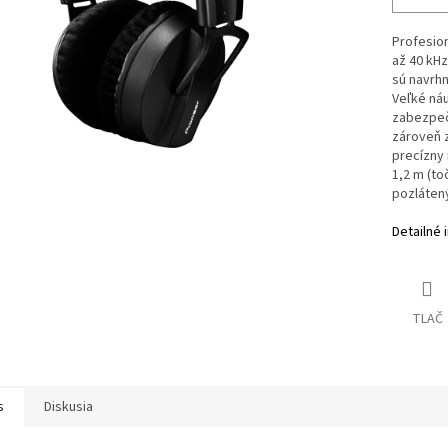
Profesion
až 40 kHz
sú navrhn
Veľké náu
zabezpeču
zároveň z
precízny 
1,2 m (to
pozlátený
Detailné 
TLAČ
s
Diskusia